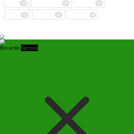
Egitto
Standard Post
missione
16
14
12
Scuola
Pastorale
Vocazione
11
11
8
Riccardo
Tecnico